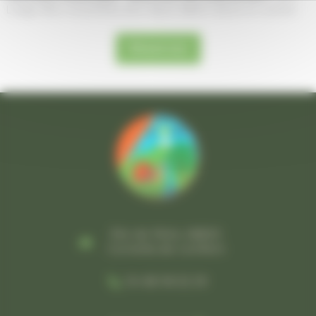
Lodge BALI et profitez d’un séjour alliant nature et confort.
Réservez
Rte de fillols, 66820
Corneilla-de-conflent
04 68 96 52 29