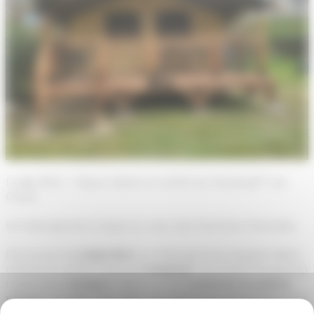
Lodge BALI – Séjour nature et confort au Camping*** Las
Closes
Un hébergement unique au cœur des Pyrénées-Orientales
Découvrez le
Lodge BALI
, un hébergement atypique alliant
charme et confort, situé au
Camping
* Las Closes** au pied du
majestueux
Canigou
. Idéal pour des
vacances en pleine
nature
, ce lodge vous offre une expérience authentique tout
en bénéficiant des équipements nécessaires pour un séjour