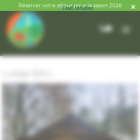
Aller
Panneau de gestion des cookies
Réserver votre séjour pour la saison 2026
▼
Tout refuser
au
contenu
Lodge BALI